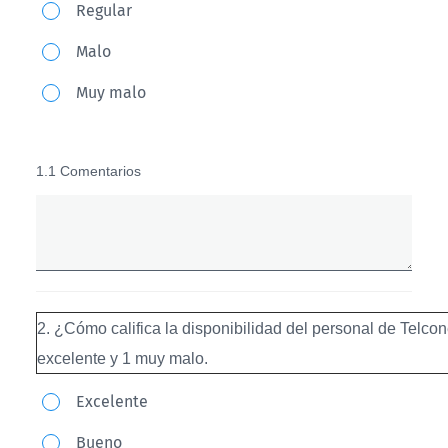
Regular
la
amabilidad
Malo
y
Muy malo
actitud
del
personal
1.1 Comentarios
de
Telconet
hacia
el
usuario?
2. ¿Cómo califica la disponibilidad del personal de Telco
En
excelente y 1 muy malo.
una
2.
escala
Excelente
¿Cómo
del
Bueno