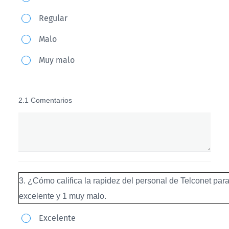
califica
1
Regular
la
al
disponibilidad
5
Malo
del
en
Muy malo
personal
donde
de
5
Telconet
es
2.1 Comentarios
para
excelente
atender
y
y
1
solucionar
muy
sus
malo.
3. ¿Cómo califica la rapidez del personal de Telconet par
requerimientos? En
excelente y 1 muy malo.
una
3.
escala
Excelente