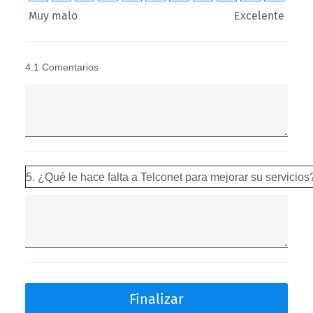
requerimientos? En
u
Muy malo
Excelente
una
y
escala
m
del
a
4.1 Comentarios
1
l
al
o
t
5
o
en
1
donde
5. ¿Qué le hace falta a Telconet para mejorar su servicios
0
5
E
es
x
excelente
c
y
e
1
l
muy
Finalizar
e